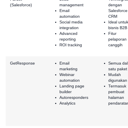
(Salesforce)
management
dengan
Email
Salesforce
automation
CRM
Social media
Ideal untu
integration
bisnis B2B
Advanced
Fitur
reporting
pelaporan
ROI tracking
canggih
GetResponse
Email
Semua da
marketing
satu paket
Webinar
Mudah
automation
digunakan
Landing page
Termasuk
builder
pembuat
Autoresponders
halaman
Analytics
pendarata