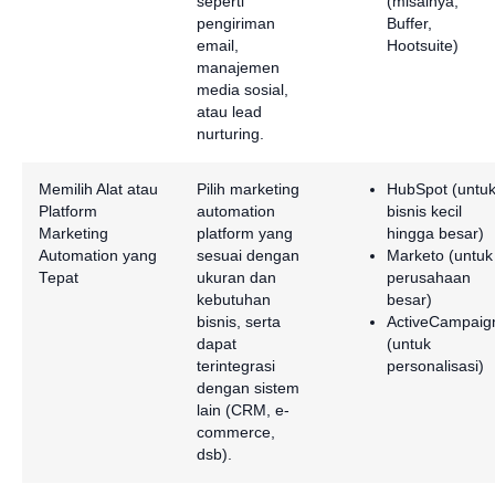
seperti
(misalnya,
pengiriman
Buffer,
email,
Hootsuite)
manajemen
media sosial,
atau lead
nurturing.
Memilih Alat atau
Pilih marketing
HubSpot (untu
Platform
automation
bisnis kecil
Marketing
platform yang
hingga besar)
Automation yang
sesuai dengan
Marketo (untuk
Tepat
ukuran dan
perusahaan
kebutuhan
besar)
bisnis, serta
ActiveCampaig
dapat
(untuk
terintegrasi
personalisasi)
dengan sistem
lain (CRM, e-
commerce,
dsb).