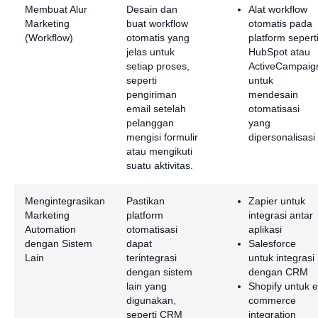
Membuat Alur
Desain dan
Alat workflow
Marketing
buat workflow
otomatis pada
(Workflow)
otomatis yang
platform sepert
jelas untuk
HubSpot atau
setiap proses,
ActiveCampaig
seperti
untuk
pengiriman
mendesain
email setelah
otomatisasi
pelanggan
yang
mengisi formulir
dipersonalisasi
atau mengikuti
suatu aktivitas.
Mengintegrasikan
Pastikan
Zapier untuk
Marketing
platform
integrasi antar
Automation
otomatisasi
aplikasi
dengan Sistem
dapat
Salesforce
Lain
terintegrasi
untuk integrasi
dengan sistem
dengan CRM
lain yang
Shopify untuk e
digunakan,
commerce
seperti CRM
integration