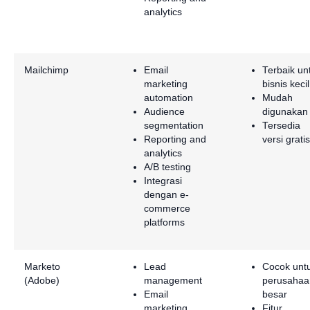
analytics
Mailchimp
Email
Terbaik un
marketing
bisnis kecil
automation
Mudah
Audience
digunakan
segmentation
Tersedia
Reporting and
versi gratis
analytics
A/B testing
Integrasi
dengan e-
commerce
platforms
Marketo
Lead
Cocok unt
(Adobe)
management
perusahaa
Email
besar
marketing
Fitur