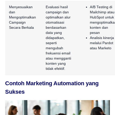
Menyesuaikan
Evaluasi hasil
A/B Testing di
dan
campaign dan
Mailchimp atau
Mengoptimalkan
optimalkan alur
HubSpot untuk
Campaign
otomatisasi
mengoptimalka
Secara Berkala
berdasarkan
konten dan
data yang
pesan
didapatkan,
Analisis kinerja
seperti
melalui Pardot
mengubah
atau Marketo
frekuensi email
atau mengganti
konten yang
tidak efektif.
Contoh Marketing Automation yang
Sukses