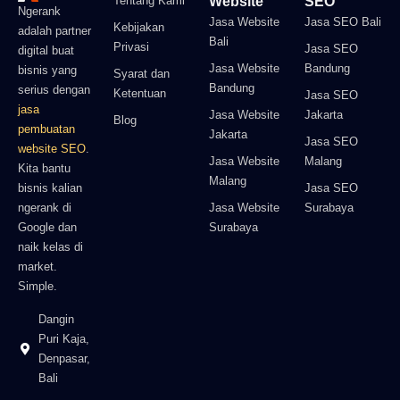
Tentang Kami
Website
SEO
Ngerank
Jasa Website
Jasa SEO Bali
Kebijakan
adalah partner
Bali
Privasi
Jasa SEO
digital buat
Jasa Website
Bandung
bisnis yang
Syarat dan
Bandung
serius dengan
Ketentuan
Jasa SEO
jasa
Jasa Website
Jakarta
Blog
pembuatan
Jakarta
Jasa SEO
website SEO
.
Jasa Website
Malang
Kita bantu
Malang
bisnis kalian
Jasa SEO
ngerank di
Jasa Website
Surabaya
Google dan
Surabaya
naik kelas di
market.
Simple.
Dangin
Puri Kaja,
Denpasar,
Bali