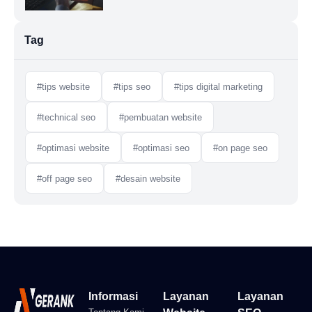
Tag
#tips website
#tips seo
#tips digital marketing
#technical seo
#pembuatan website
#optimasi website
#optimasi seo
#on page seo
#off page seo
#desain website
Informasi
Layanan
Layanan